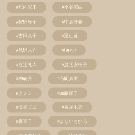
#垣内彩未
#小谷実由
#狩野玲子
#中島沙希
#吉田真子
#栗山遥
#見野大介
#farver
#渡辺礼人
#渡辺安樹子
#榊萌美
#石岡真実
#クミン
#加藤順子
#塩谷歩波
#長尾悦美
#森直子
#よしいちひろ
#高松美代子
#比留川游