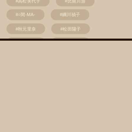
#○間-MA-
#綱川禎子
#秋元里奈
#松田陽子
#寺田有希
#高瀬真奈
People
Beauty
Recommended Item
About
Online Shop
Company
Follow us on :
Produced by