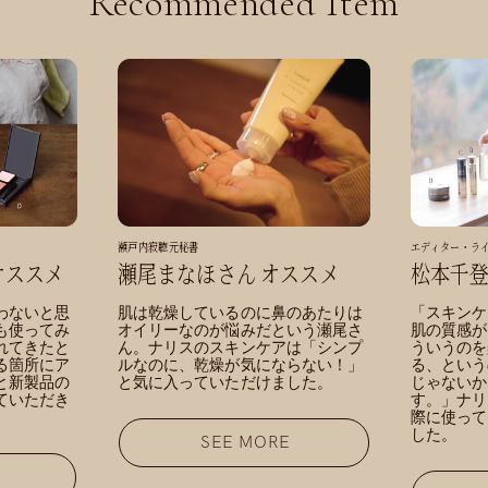
Recommended Item
瀬戸内寂聴元秘書
エディター・ラ
オススメ
瀬尾まなほさん オススメ
松本千登
わないと思
肌は乾燥しているのに鼻のあたりは
「スキンケ
も使ってみ
オイリーなのが悩みだという瀬尾さ
肌の質感が
れてきたと
ん。ナリスのスキンケアは「シンプ
ういうのを
る箇所にア
ルなのに、乾燥が気にならない！」
る、という
と新製品の
と気に入っていただけました。
じゃないか
ていただき
す。」ナリ
際に使って
した。
SEE MORE