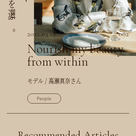
2022.03.18
002
Nourish my beauty
from within
モデル / 高瀬真奈さん
People
Recommended Articles