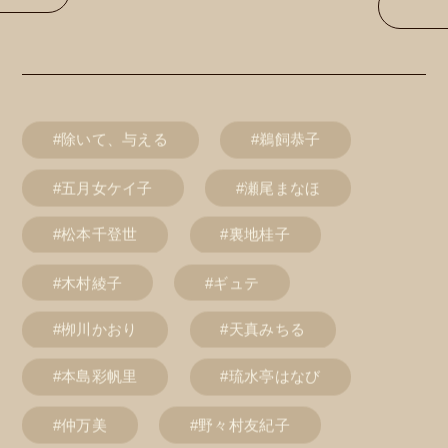
#除いて、与える
#鵜飼恭子
#五月女ケイ子
#瀬尾まなほ
#松本千登世
#裏地桂子
#木村綾子
#ギュテ
#栁川かおり
#天真みちる
#本島彩帆里
#琉水亭はなび
#仲万美
#野々村友紀子